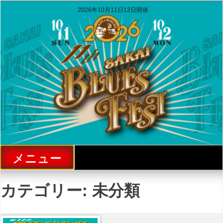
コ
2026年10月11日12日開催
ン
テ
堺ブルースフェスティバル
ン
ツ
Sakai Blues Festival
へ
ス
キ
ッ
プ
メニュー
カテゴリー:
未分類