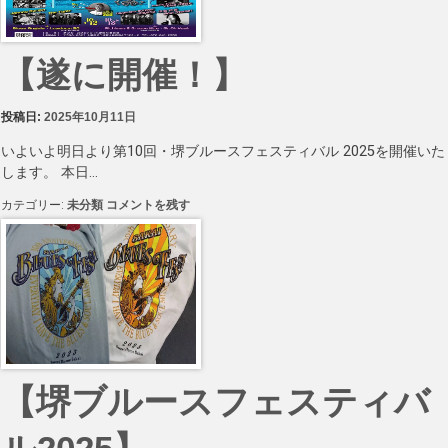
た】
に
【遂に開催！】
投稿日:
2025年10月11日
いよいよ明日より第10回・堺ブルースフェスティバル 2025を開催いた
します。 本日…
【遂
カテゴリー:
未分類
コメントを残す
に
開
催！】
に
【堺ブルースフェスティバ