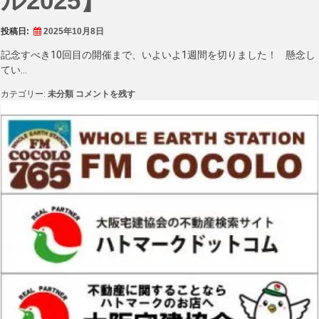
ル2025】
投稿日:
2025年10月8日
記念すべき10回目の開催まで、いよいよ1週間を切りました！ 懸念し
てい…
【堺
カテゴリー:
未分類
コメントを残す
ブ
ル
ー
ス
フ
ェ
ス
テ
ィ
バ
ル
2025】
に