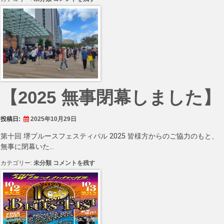
会
場
お
忘
れ
物
2025】
に
【2025 無事閉幕しました】
投稿日:
2025年10月29日
第十回 堺ブルースフェスティバル 2025 皆様方からのご協力のもと、
無事に閉幕いた…
【2025
カテゴリー:
未分類
コメントを残す
無
事
閉
幕
し
ま
し