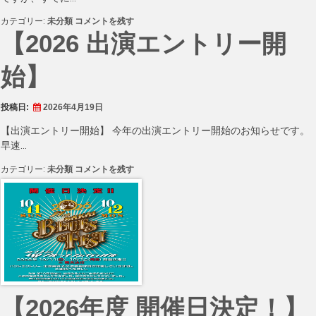
エ
カテゴリー:
未分類
コメントを残す
ン
【2026 出演エントリー開
ト
リ
始】
ー
絶
賛
受
投稿日:
2026年4月19日
付
中!!
【出演エントリー開始】 今年の出演エントリー開始のお知らせです。
に
早速…
【2026
カテゴリー:
未分類
コメントを残す
出
演
エ
ン
ト
リ
ー
開
始】
に
【2026年度 開催日決定！】