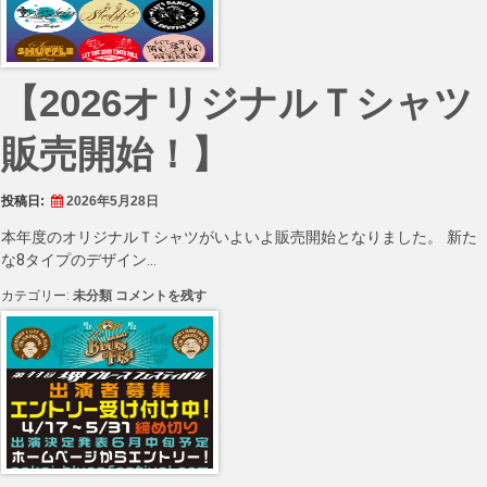
＆
ゲ
ス
ト
【2026オリジナルＴシャツ
発
表!!】
に
販売開始！】
投稿日:
2026年5月28日
本年度のオリジナルＴシャツがいよいよ販売開始となりました。 新た
な8タイプのデザイン…
【2026
カテゴリー:
未分類
コメントを残す
オ
リ
ジ
ナ
ル
Ｔ
シ
ャ
ツ
販