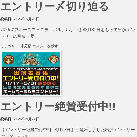
エントリー〆切り迫る
売
開
始！】
に
投稿日:
2026年5月25日
2026堺ブルースフェスティバル、いよいよ今月31日をもって出演エン
トリーの募集・受…
エ
カテゴリー:
未分類
コメントを残す
ン
ト
リ
ー
〆
切
り
迫
る
に
エントリー絶賛受付中!!
投稿日:
2026年4月29日
【エントリー絶賛受付中!!】 4月17日より開始しました出演エントリー
ですが、すでに…