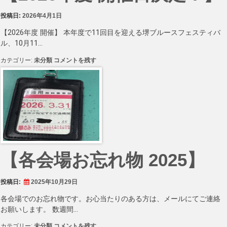
投稿日:
2026年4月1日
【2026年度 開催】 本年度で11回目を迎える堺ブルースフェスティバ
ル、10月11…
【2026
カテゴリー:
未分類
コメントを残す
年
度
開
催
日
決
定！】
に
【各会場お忘れ物 2025】
投稿日:
2025年10月29日
各会場でのお忘れ物です。お心当たりのある方は、メールにてご連絡
お願いします。 数週間…
【各
カテゴリー:
未分類
コメントを残す