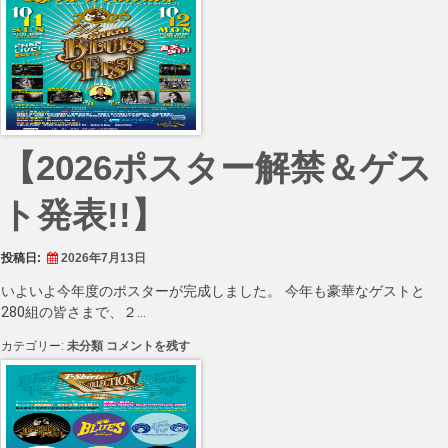
【2026ポスター解禁＆ゲス
ト発表!!】
投稿日:
2026年7月13日
いよいよ今年度のポスターが完成しました。 今年も豪華なゲストと
280組の皆さまで、２…
【2026
カテゴリー:
未分類
コメントを残す
ポ
ス
タ
ー
解
禁