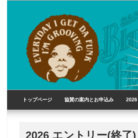
コ
2026年10月11日12日開催
ン
堺ブルースフェスティ
テ
ン
ツ
へ
ス
キ
ッ
プ
トップページ
協賛の案内とお申込み
202
2026 エントリー(終了)